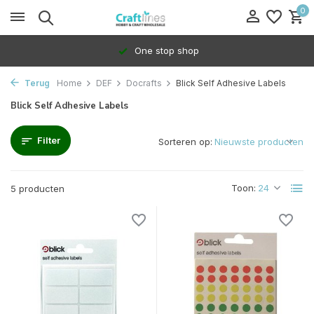
0
One stop shop
Terug
Home
DEF
Docrafts
Blick Self Adhesive Labels
Blick Self Adhesive Labels
Filter
Sorteren op:
Toon:
5 producten