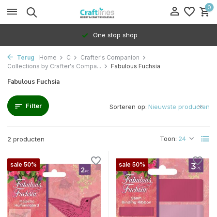
0
One stop shop
Terug
Home
C
Crafter's Companion
Collections by Crafter's Compa...
Fabulous Fuchsia
Fabulous Fuchsia
Filter
Sorteren op:
Toon:
2 producten
sale 50%
sale 50%