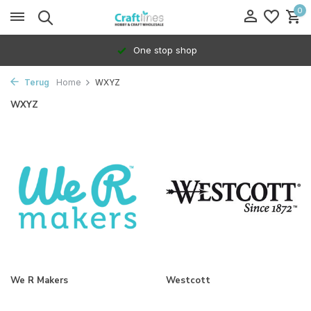
0
One stop shop
Terug
Home
WXYZ
WXYZ
We R Makers
Westcott