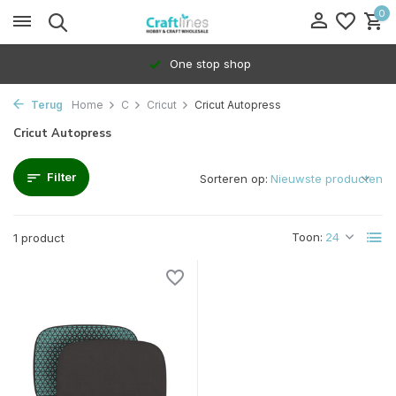
0
One stop shop
Terug
Home
C
Cricut
Cricut Autopress
Cricut Autopress
Filter
Sorteren op:
Toon:
1 product