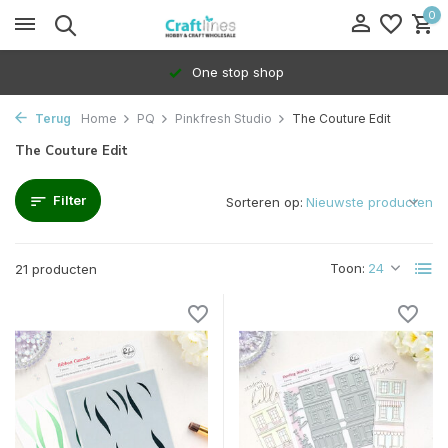
0
100% Dedicated to independents
Terug
Home
PQ
Pinkfresh Studio
The Couture Edit
The Couture Edit
Filter
Sorteren op:
Toon:
21 producten