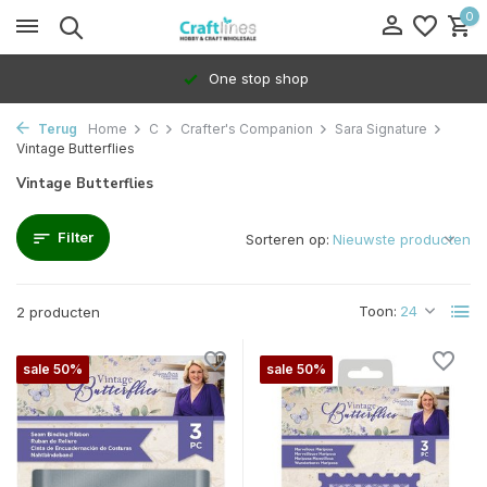
0
One stop shop
Terug
Home
C
Crafter's Companion
Sara Signature
Vintage Butterflies
Vintage Butterflies
Filter
Sorteren op:
Toon:
2 producten
sale 50%
sale 50%