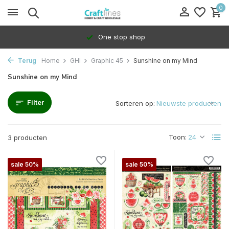
0
One stop shop
Terug
Home
GHI
Graphic 45
Sunshine on my Mind
Sunshine on my Mind
Filter
Sorteren op:
Toon:
3 producten
sale 50%
sale 50%