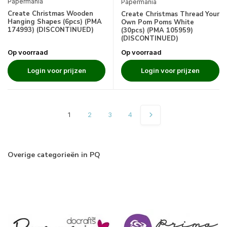
Papermania
Papermania
Create Christmas Wooden
Create Christmas Thread Your
Hanging Shapes (6pcs) (PMA
Own Pom Poms White
174993) (DISCONTINUED)
(30pcs) (PMA 105959)
(DISCONTINUED)
Op voorraad
Op voorraad
Login voor prijzen
Login voor prijzen
1
2
3
4
Overige categorieën in PQ