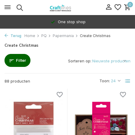
0
100% Dedicated to independents
Terug
Home
PQ
Papermania
Create Christmas
Create Christmas
Filter
Sorteren op:
Toon:
88 producten