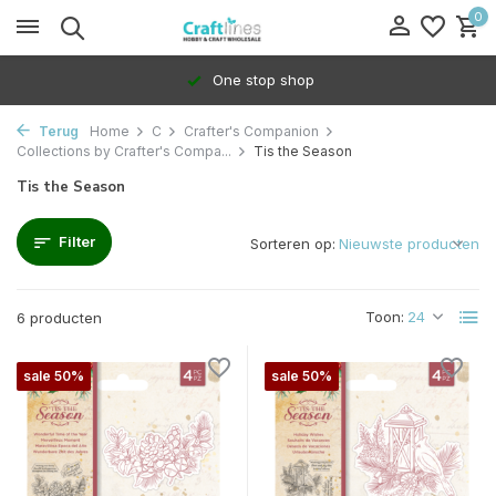
0
One stop shop
Terug
Home
C
Crafter's Companion
Collections by Crafter's Compa...
Tis the Season
Tis the Season
Filter
Sorteren op:
Toon:
6 producten
sale 50%
sale 50%