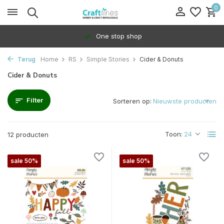
0
One stop shop
Terug
Home
RS
Simple Stories
Cider & Donuts
Cider & Donuts
Filter
Sorteren op:
Toon:
12 producten
sale 50%
sale 50%