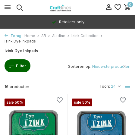
0
Retailers only
Terug
Home
AB
Aladine
Izink Collection
Izink Dye Inkpads
Izink Dye Inkpads
Filter
Sorteren op:
Toon:
16 producten
sale 50%
sale 50%