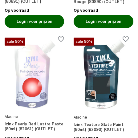
(80891) (OUTLET)
Rouge (80890) (OUTLET)
Op voorraad
Op voorraad
Login voor prijzen
Login voor prijzen
sale 50%
sale 50%
Aladine
Aladine
Izink Pearly Red Lustre Paste
Izink Texture Slate Paint
(80ml) (82061) (OUTLET)
(80ml) (82090) (OUTLET)
Op voorraad
Op voorraad