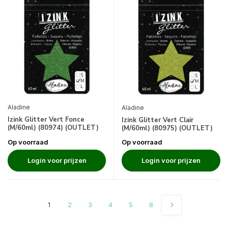
Aladine
Aladine
Izink Glitter Vert Fonce
Izink Glitter Vert Clair
(M/60ml) (80974) (OUTLET)
(M/60ml) (80975) (OUTLET)
Op voorraad
Op voorraad
Login voor prijzen
Login voor prijzen
1
2
3
4
5
8