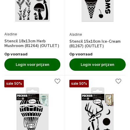
Aladine
Aladine
Stencil 18x13cm Herb
Stencil 15x10cm Ice-Cream
Mushroom (81264) (OUTLET)
(81267) (OUTLET)
Op voorraad
Op voorraad
Login voor prijzen
Login voor prijzen
sale 50%
sale 50%