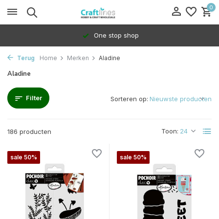
0
100% Dedicated to indepen
Terug
Home
Merken
Aladine
Aladine
Filter
Sorteren op:
Toon:
186 producten
sale 50%
sale 50%