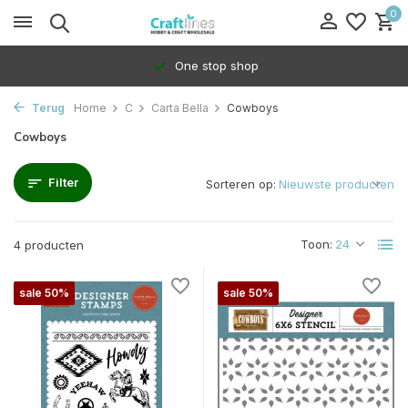
0
One stop shop
Terug
Home
C
Carta Bella
Cowboys
Cowboys
Filter
Sorteren op:
Toon:
4 producten
sale 50%
sale 50%