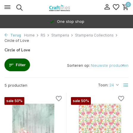
0
One stop shop
Terug
Home
RS
Stamperia
Stamperia Collections
Circle of Love
Circle of Love
Filter
Sorteren op:
Toon:
5 producten
sale 50%
sale 50%