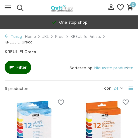
0
One stop shop
Terug
Home
JKL
Kreul
KREUL for Artists
KREUL El Greco
KREUL El Greco
Filter
Sorteren op:
Toon:
6 producten