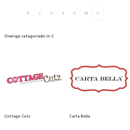
1
2
3
4
5
18
Overige categorieën in C
Cottage Cutz
Carta Bella