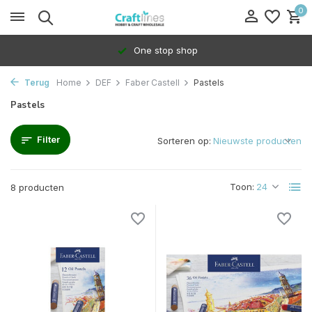
0
One stop shop
Terug
Home
DEF
Faber Castell
Pastels
Pastels
Filter
Sorteren op:
Toon:
8 producten