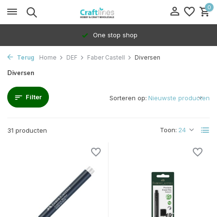
0
100% Dedicated to independents
Terug
Home
DEF
Faber Castell
Diversen
Diversen
Filter
Sorteren op:
Toon:
31 producten