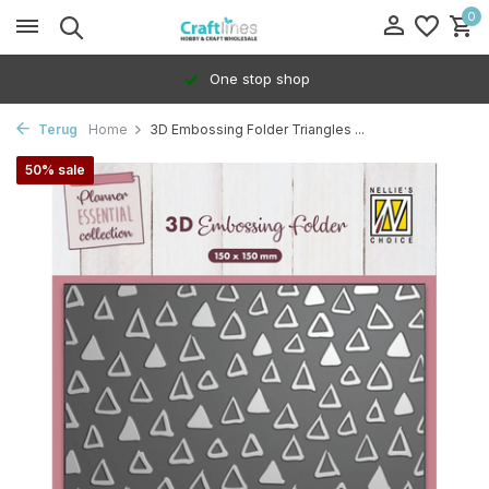
0
One stop shop
Terug
Home
3D Embossing Folder Triangles ...
50% sale