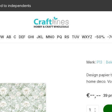
d to independents
UW
AB
C
DEF
GHI
JKL
MNO
PQ
RS
TUV
WXYZ
-50%
-
Merk:
P13
Bek
Design papier t
home deco. Voo
€--,--
39 p