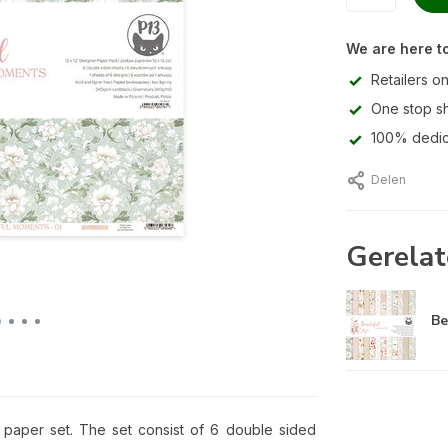
We are here to
Retailers on
One stop s
100% dedic
Delen
Gerelat
Be
 paper set. The set consist of 6 double sided