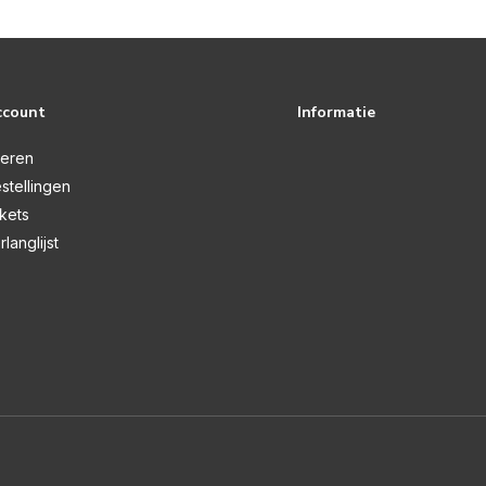
ccount
Informatie
reren
stellingen
ckets
rlanglijst