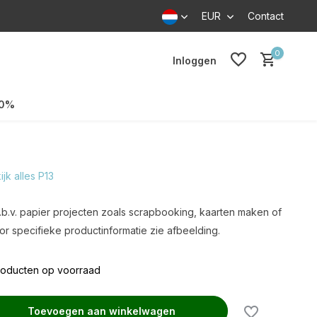
EUR
Contact
0
Inloggen
70%
ijk alles P13
.b.v. papier projecten zoals scrapbooking, kaarten maken of
r specifieke productinformatie zie afbeelding.
roducten op voorraad
Toevoegen aan winkelwagen