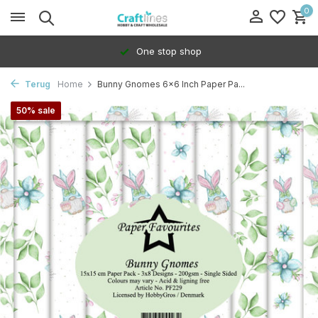
0
One stop shop
Terug
Home
Bunny Gnomes 6x6 Inch Paper Pa...
50% sale