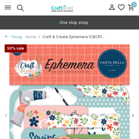
0
One stop shop
Terug
Home
Craft & Create Ephemera (CBCR1...
50% sale