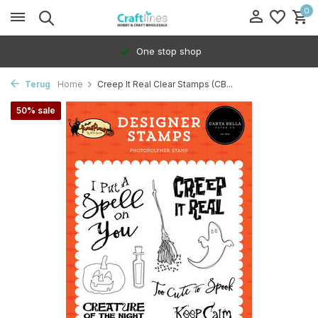
0
One stop shop
Terug
Home
Creep It Real Clear Stamps (CB...
50% sale