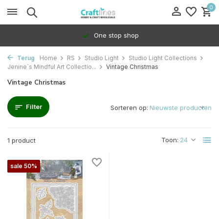
0
One stop shop
Terug
Home
RS
Studio Light
Studio Light Collections
Jenine`s Mindful Art Collectio...
Vintage Christmas
Vintage Christmas
Filter
Sorteren op:
Toon:
1 product
sale 50%