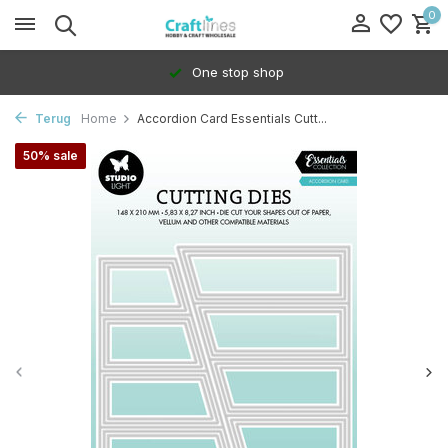
0
One stop shop
Terug
Home
Accordion Card Essentials Cutt...
50% sale