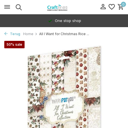
0
One stop shop
Terug
Home
All I Want for Christmas Rice ...
50% sale