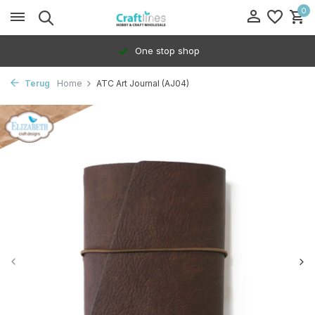
0
One stop shop
Terug
Home
ATC Art Journal (AJ04)