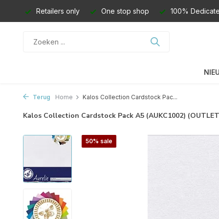
Retailers only
One stop shop
100% Dedicate
NIE
Terug
Home
Kalos Collection Cardstock Pac...
Kalos Collection Cardstock Pack A5 (AUKC1002) (OUTLET
50% sale