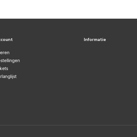
ccount
Informatie
reren
stellingen
ckets
rlanglijst