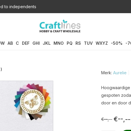
d to independents
UW
AB
C
DEF
GHI
JKL
MNO
PQ
RS
TUV
WXYZ
-50%
-
)
Merk:
Aurelie
Hoogwaardige se
gespoten zodat
door en door de
€--,--
€--,--