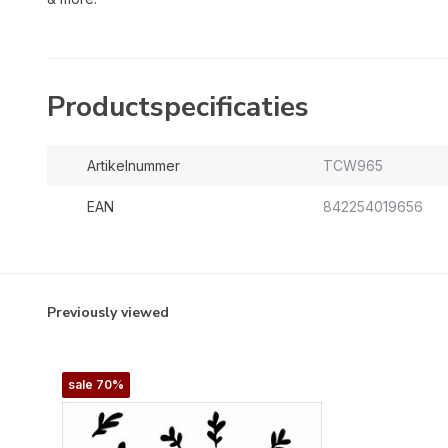
Productspecificaties
Artikelnummer
TCW965
EAN
842254019656
Previously viewed
sale 70%