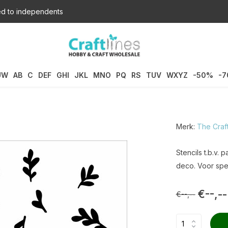
d to independents
UW
AB
C
DEF
GHI
JKL
MNO
PQ
RS
TUV
WXYZ
-50%
-
Merk:
The Craf
Stencils t.b.v.
deco. Voor spec
€--,--
€--,--