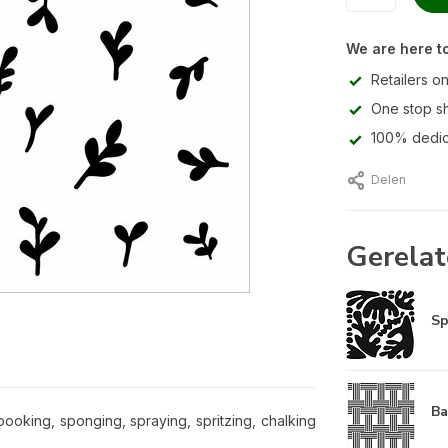
We are here to
Retailers on
One stop s
100% dedic
Delen
Gerelat
Sp
Ba
booking, sponging, spraying, spritzing, chalking