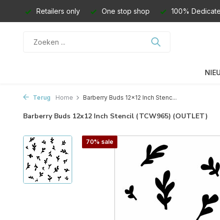
Retailers only
One stop shop
100% Dedicate
NIE
Terug
Home
Barberry Buds 12x12 Inch Stenc...
Barberry Buds 12x12 Inch Stencil (TCW965) (OUTLET)
70% sale