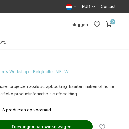
EUR
Contact
0
Inloggen
70%
ter's Workshop
Bekijk alles NIEUW
 papier projecten zoals scrapbooking, kaarten maken of home
ifieke productinformatie zie afbeelding.
8 producten op voorraad
Toevoegen aan winkelwagen