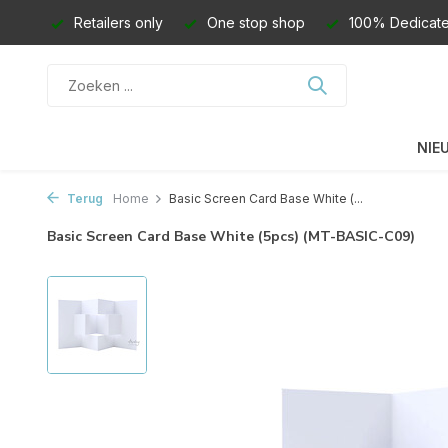
Retailers only
One stop shop
100% Dedicate
NIE
Terug
Home
Basic Screen Card Base White (...
Basic Screen Card Base White (5pcs) (MT-BASIC-C09)