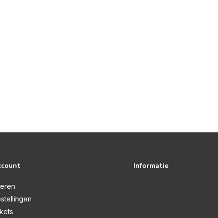
ccount
Informatie
reren
stellingen
ckets