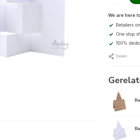
We are here to
Retailers on
One stop s
100% dedic
Delen
Gerelat
Ba
Ba