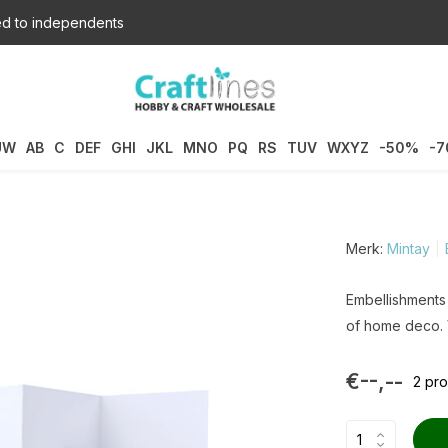
d to independents
UW
AB
C
DEF
GHI
JKL
MNO
PQ
RS
TUV
WXYZ
-50%
-
Merk:
Mintay
Embellishments 
of home deco. 
€--,--
2 pr