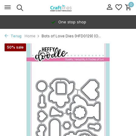
0
One stop shop
Terug
Home
Bots of Love Dies (HFD0129) (O...
50% sale