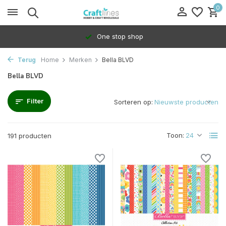
0
100% Dedicated to independents
Terug
Home
Merken
Bella BLVD
Bella BLVD
Filter
Sorteren op:
Toon:
191 producten