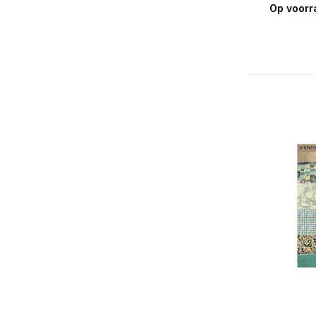
Op voorr
Reizen
(49)
Romantisch
(11)
Verjaardag
(1)
Vintage
(223)