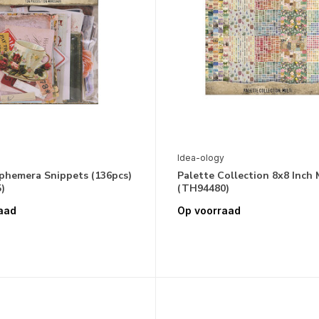
Idea-ology
Ephemera Snippets (136pcs)
Palette Collection 8x8 Inch 
)
(TH94480)
aad
Op voorraad