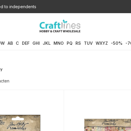
d to independents
UW
AB
C
DEF
GHI
JKL
MNO
PQ
RS
TUV
WXYZ
-50%
-
gy
ucten