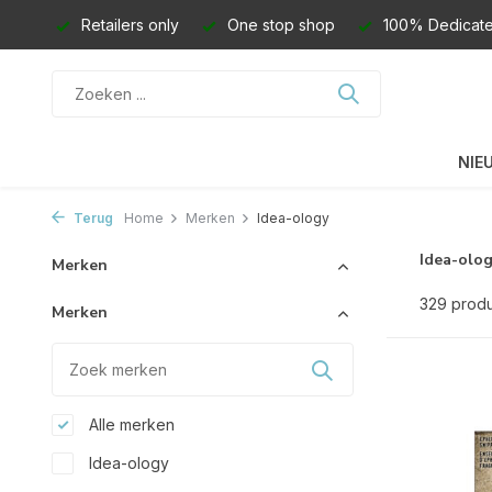
Retailers only
One stop shop
100% Dedicate
NIE
Terug
Home
Merken
Idea-ology
Idea-olo
Merken
329 prod
Merken
Alle merken
Idea-ology