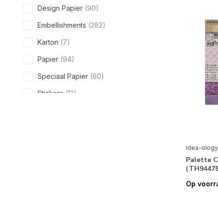
Design Papier
(90)
Embellishments
(282)
Karton
(7)
Papier
(94)
Speciaal Papier
(60)
Stickers
(12)
Vellum
(1)
Feestdagen
Idea-ology
Valentijn
(3)
Palette C
Pasen
(3)
(TH94478
Op voorr
Halloween
(38)
Kerstmis
(48)