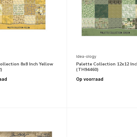
Idea-ology
ollection 8x8 Inch Yellow
Palette Collection 12x12 In
)
(TH94460)
aad
Op voorraad