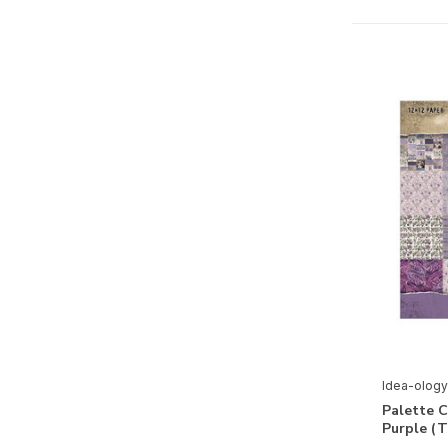
Seizoenen & Natuur
Lente
(15)
Zomer
(14)
Herfst
(2)
Winter
(21)
Flora
(71)
Fauna
(53)
Thema's
Alfabet & Teksten
(92)
Huwelijk
(2)
Labels & Tags
(73)
Idea-ology
Maritiem
(2)
Palette C
Purple (
Muziek
(1)