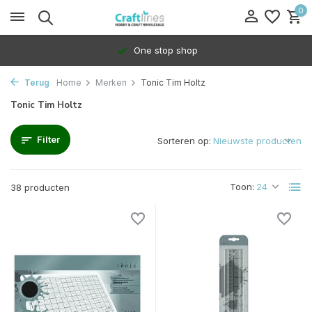
0
One stop shop
1
Terug
Home
Merken
Tonic Tim Holtz
Tonic Tim Holtz
Filter
Sorteren op:
Toon:
38 producten