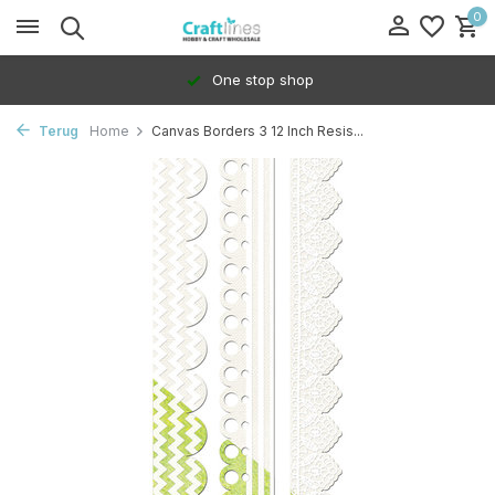
0
One stop shop
Terug
Home
Canvas Borders 3 12 Inch Resis...