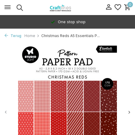
0
One stop shop
Terug
Home
Christmas Reds A5 Essentials P...