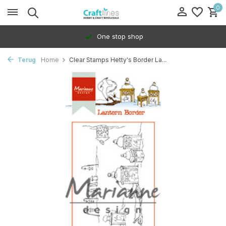
0
One stop shop
Terug
Home
Clear Stamps Hetty's Border La...