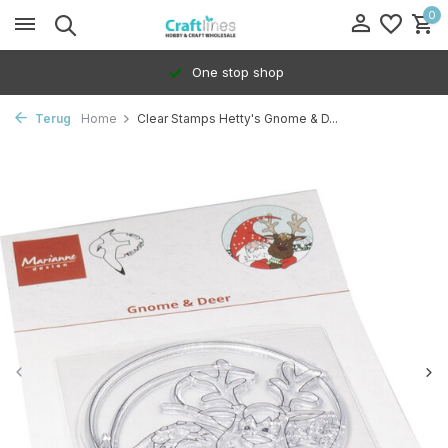
0
One stop shop
Terug
Home
Clear Stamps Hetty's Gnome & D...