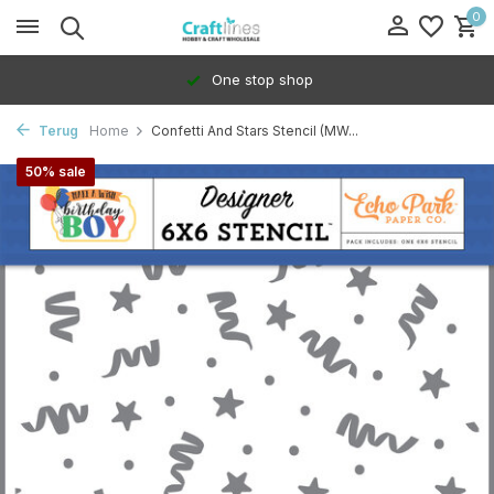
0
One stop shop
Terug
Home
Confetti And Stars Stencil (MW...
50% sale