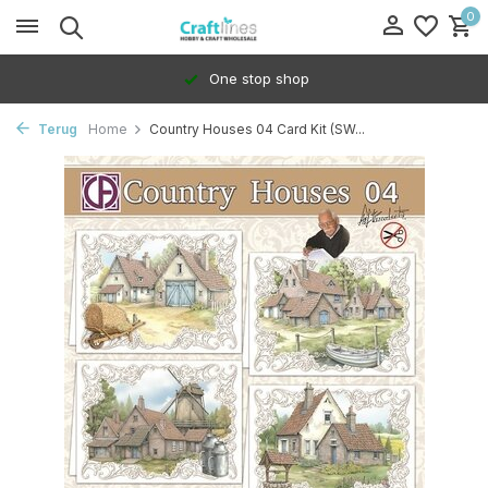
0
One stop shop
Terug
Home
Country Houses 04 Card Kit (SW...