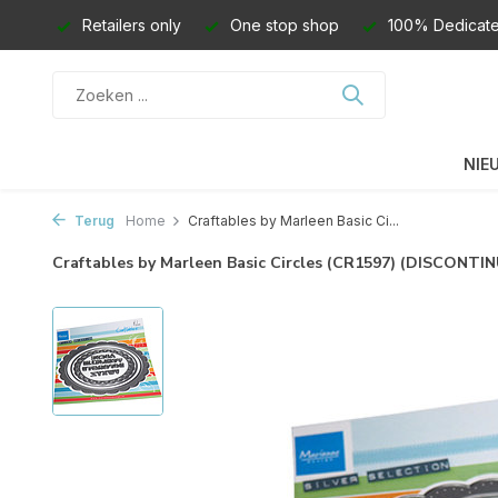
Retailers only
One stop shop
100% Dedicate
NIE
Terug
Home
Craftables by Marleen Basic Ci...
Craftables by Marleen Basic Circles (CR1597) (DISCONTI