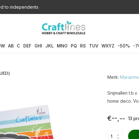
d to independents
UW
AB
C
DEF
GHI
JKL
MNO
PQ
RS
TUV
WXYZ
-50%
-
NUED)
Merk:
Marianne
Snijmallen t.b.
home deco. Voo
€--,--
13 p