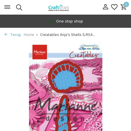
0
One stop shop
Terug
Home
Creatables Anja's Shells (LR04...