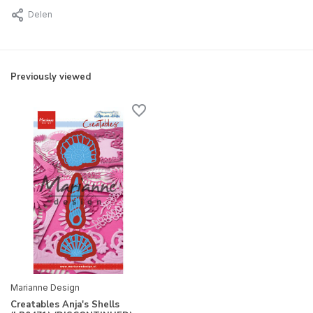
Delen
Previously viewed
Marianne Design
Creatables Anja's Shells