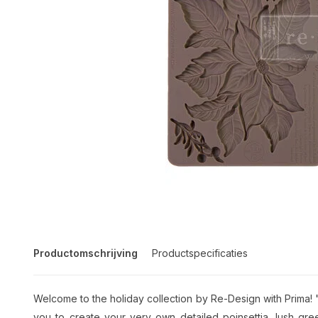
Productomschrijving
Productspecificaties
Welcome to the holiday collection by Re-Design with Prima!
you to create your very own detailed poinsettia, lush gree