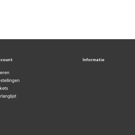
ccount
Informatie
reren
stellingen
ckets
rlanglijst