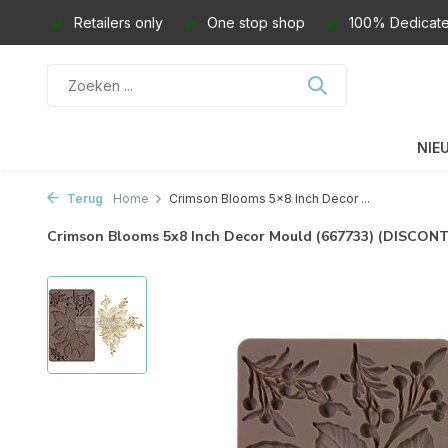
Retailers only
One stop shop
100% Dedicate
NIE
Terug
Home
Crimson Blooms 5x8 Inch Decor ...
Crimson Blooms 5x8 Inch Decor Mould (667733) (DISCON