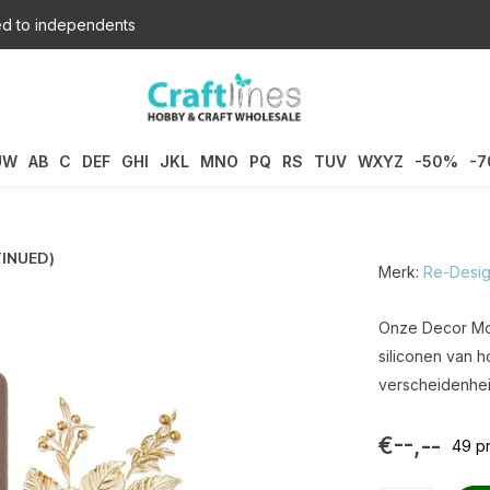
d to independents
UW
AB
C
DEF
GHI
JKL
MNO
PQ
RS
TUV
WXYZ
-50%
-
TINUED)
Merk:
Re-Desig
Onze Decor Mou
siliconen van 
verscheidenhei
€--,--
49 p