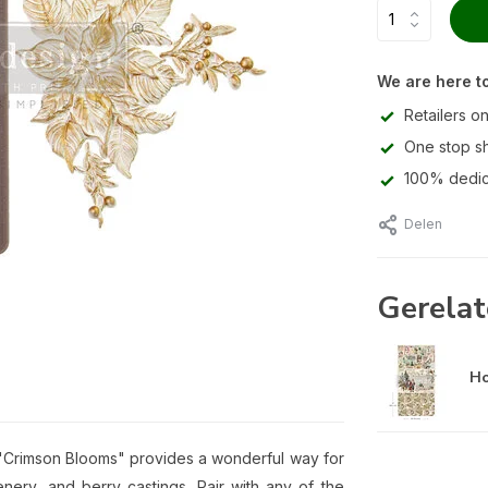
We are here to
Retailers on
One stop s
100% dedic
Delen
Gerelat
Ho
 "Crimson Blooms" provides a wonderful way for
nery, and berry castings. Pair with any of the