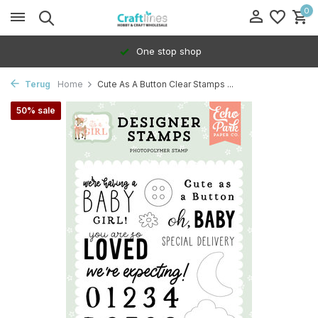
0
One stop shop
Terug
Home
Cute As A Button Clear Stamps ...
50% sale