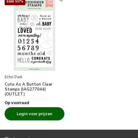
sale 50%
Echo Park
Cute As A Button Clear
Stamps (IAG277044)
(OUTLET)
Op voorraad
Login voor prijzen