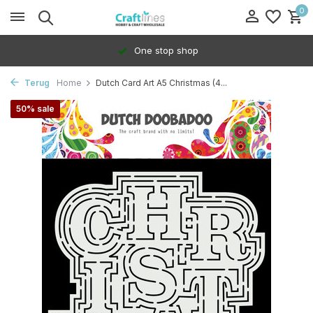
0
One stop shop
Terug
Home
Dutch Card Art A5 Christmas (4...
50% sale