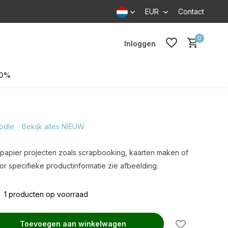
EUR
Contact
0
Inloggen
70%
odle
Bekijk alles NIEUW
v. papier projecten zoals scrapbooking, kaarten maken of
r specifieke productinformatie zie afbeelding.
1 producten op voorraad
Toevoegen aan winkelwagen