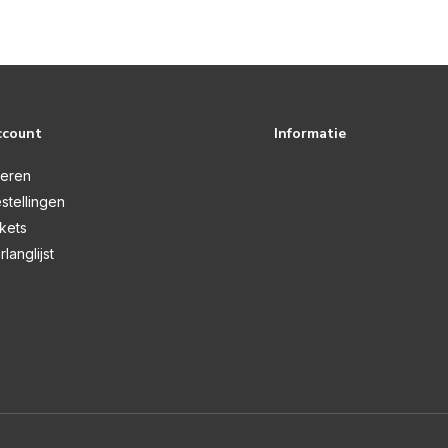
ccount
Informatie
reren
stellingen
ckets
rlanglijst