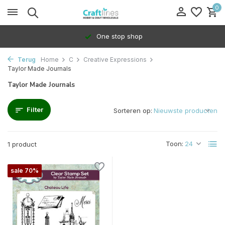
0
One stop shop
Terug
Home
C
Creative Expressions
Taylor Made Journals
Taylor Made Journals
Filter
Sorteren op:
Toon:
1 product
sale 70%