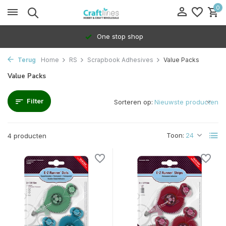
0
One stop shop
Terug
Home
RS
Scrapbook Adhesives
Value Packs
Value Packs
Filter
Sorteren op:
Toon:
4 producten