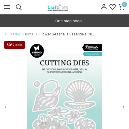
0
One stop shop
Terug
Home
Flower Seashells Essentials Cu...
50% sale