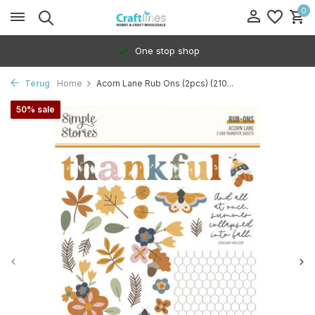
0
One stop shop
Terug
Home
Acorn Lane Rub Ons (2pcs) (210...
50% sale